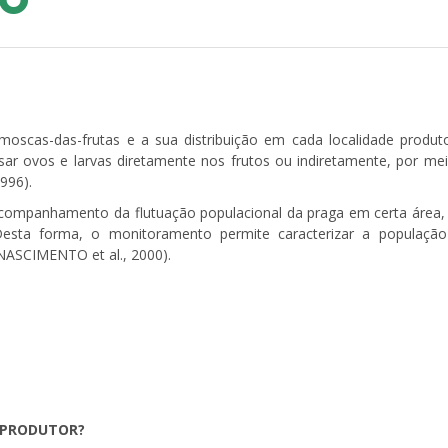
oscas-das-frutas e a sua distribuição em cada localidade produt
r ovos e larvas diretamente nos frutos ou indiretamente, por me
996).
companhamento da flutuação populacional da praga em certa área,
 Desta forma, o monitoramento permite caracterizar a populaçã
 (NASCIMENTO et al., 2000).
 PRODUTOR?