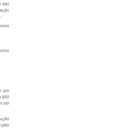
o das
cação
.
meses
 como
om um
a 800
m ser
lução
tuído