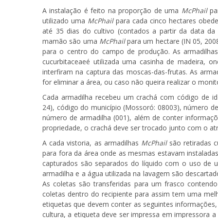
A instalação é feito na proporção de uma
McPhail
par
utilizado uma
McPhail
para cada cinco hectares obede
até 35 dias do cultivo (contados a partir da data d
mamão são uma
McPhail
para um hectare (IN 05, 2008
para o centro do campo de produção. As armadilhas
cucurbitaceae
é utilizada uma casinha de madeira, on
interfiram na captura das moscas-das-frutas. As arma
for eliminar a área, ou caso não queira realizar o mon
Cada armadilha recebeu um crachá com código de iden
24), código do município (Mossoró: 08003), número de 
número de armadilha (001), além de conter informaçõe
propriedade, o crachá deve ser trocado junto com o atr
A cada vistoria, as armadilhas
McPhail
são retiradas c
para fora da área onde as mesmas estavam instaladas,
capturados são separados do líquido com o uso de u
armadilha e a água utilizada na lavagem são descartad
As coletas são transferidas para um frasco contend
coletas dentro do recipiente para assim tem uma melh
etiquetas que devem conter as seguintes informações, 
cultura, a etiqueta deve ser impressa em impressora a 