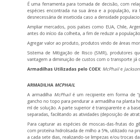
É uma ferramenta para tomada de decisão, com relaç
espécies encontrada na sua área e a população, ira
desnecessária de inseticida caso a densidade populaci
Ampliar mercados, pois países como EUA, Chile, Arg
antes do início da colheita, a fim de reduzir a popula
Agregar valor ao produto, produtos vindo de áreas m
Sistema de Mitigação de Risco (SMR), produtores 
vantagem a diminuição de custos com o transporte já q
Armadilhas Utilizadas pelo COEX
:
McPhail
e
Jackson
ARMADILHA
MCPHAIL
A armadilha
McPhail
é um recipiente em forma de “pe
gancho no topo para pendurar a armadilha na planta h
ml de solução. A parte superior é transparente e a ba
separadas, facilitando as atividades (deposição de atra
Para capturar as espécies de moscas-das-frutas do 
com proteína hidrolisada de milho a 5%, utilizado na p
a cada sete dias, realizando-se limpezas e/ou trocas da