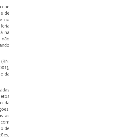
aceae
de de
 e no
feria
já na
s não
uando
 (RN:
001),
me da
zidas
setos
do da
ções.
as as
o com
po de
ções,