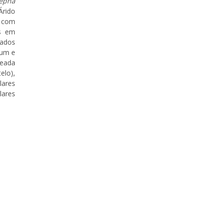
epha
Árido
o com
os em
cados
 um e
seada
elo),
lares
lares