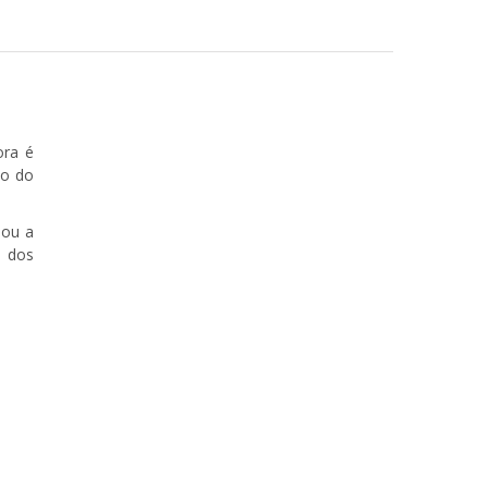
ora é
io do
 ou a
o dos